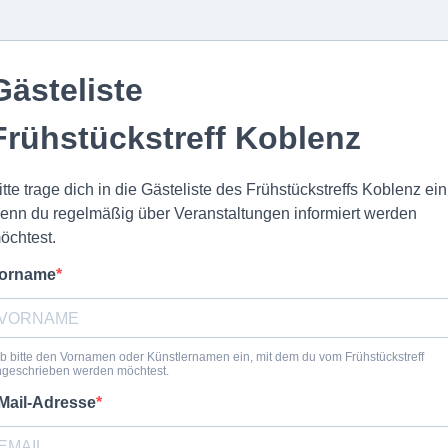
Gästeliste
Frühstückstreff Koblenz
itte trage dich in die Gästeliste des Frühstückstreffs Koblenz ein
enn du regelmäßig über Veranstaltungen informiert werden
öchtest.
orname
b bitte den Vornamen oder Künstlernamen ein, mit dem du vom Frühstückstreff
ngeschrieben werden möchtest.
Mail-Adresse