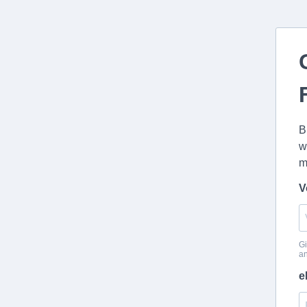
B
w
m
V
Gi
a
e