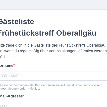
Gästeliste
Frühstückstreff Oberallgäu
itte trage dich in die Gästeliste des Frühstückstreffs Oberallgäu
in, wenn du regelmäßig über Veranstaltungen informiert werden
öchtest.
orname
b bitte den Vornamen oder Künstlernamen ein, mit dem du vom Frühstückstreff
ngeschrieben werden möchtest.
Mail-Adresse